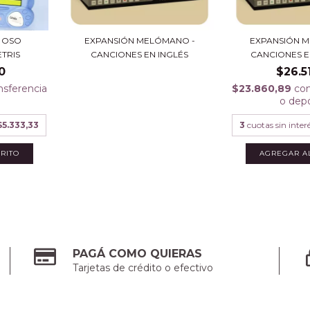
 OSO
EXPANSIÓN MELÓMANO -
EXPANSIÓN 
ETRIS
CANCIONES EN INGLÉS
CANCIONES E
0
$26.5
nsferencia
$23.860,89
co
o dep
$5.333,33
3
cuotas sin inter
PAGÁ COMO QUIERAS
Tarjetas de crédito o efectivo