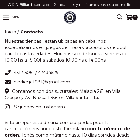
G & D Billiard cuenta con 2 sucursales y realizamos envíos a domicilio.
MENÚ
0
Inicio
/
Contacto
Nuestras tiendas , estan ubicadas en caba. nos
especializamos en juegos de mesa y accesorios de pool
para todas las edades. Horarios son de lunes a viernes de
10:00 hs a 19:00hs sabados 10:00 hs a 14:00hs
4517-5051 / 47434529
olediego1981@gmail.com
Contamos con dos sucursales: Malabia 261 en Villa
Crespo y Av. Nazca 1758 en Villa Santa Rita.
Siguenos en Instagram
Si te arrepentiste de una compra, podés pedir la
cancelación enviando este formulario
con tu número de
orden.
Tenés como máximo hasta 10 días corridos desde